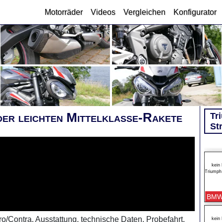
Motorräder
Videos
Vergleichen
Konfigurator
der leichten Mittelklasse-Rakete
Tr
St
kein 
Triumph 
BMW
ro/Contra, Ausstattung, technische Daten, Probefahrt,
kein 