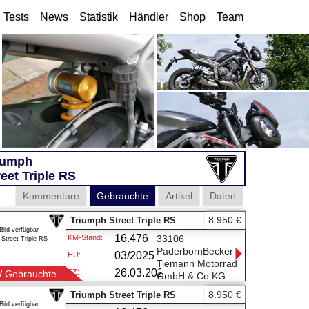
Tests
News
Statistik
Händler
Shop
Team
iumph
reet Triple RS
Kommentare
Gebrauchte
Artikel
Daten
8.950 €
Triumph Street Triple RS
Bild verfügbar
16.476
KM-Stand:
33106
Street Triple RS
PaderbornBecker-
03/2025
HU:
Tiemann Motorrad
26.03.2021
EZ:
 Gebrauchte
GmbH & Co.KG
Halberstädter
8.950 €
Triumph Street Triple RS
Straße 53
Bild verfügbar