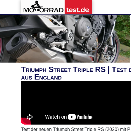
Triumph Street Triple RS | Test 
aus England
Test der neuen Triumph Street Triple RS (2020) mit P