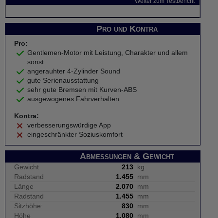
Weiter zum Testbericht
Pro und Kontra
Pro:
Gentlemen-Motor mit Leistung, Charakter und allem
sonst
angerauhter 4-Zylinder Sound
gute Serienausstattung
sehr gute Bremsen mit Kurven-ABS
ausgewogenes Fahrverhalten
Kontra:
verbesserungswürdige App
eingeschränkter Soziuskomfort
Abmessungen & Gewicht
Gewicht
213
kg
Radstand
1.455
mm
Länge
2.070
mm
Radstand
1.455
mm
Sitzhöhe:
830
mm
Höhe
1.080
mm