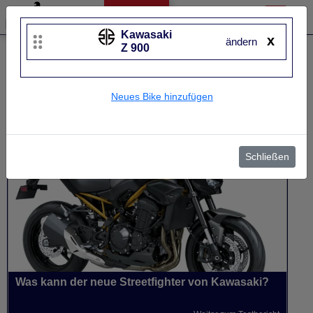
Kawasaki
x
ändern
Z 900
Liste bearbeiten
Kawasaki
Z 900
Neues Bike hinzufügen
UVP
9.695 €
Baujahr
von 2020 bis 2026~
Schließen
Was kann der neue Streetfighter von Kawasaki?