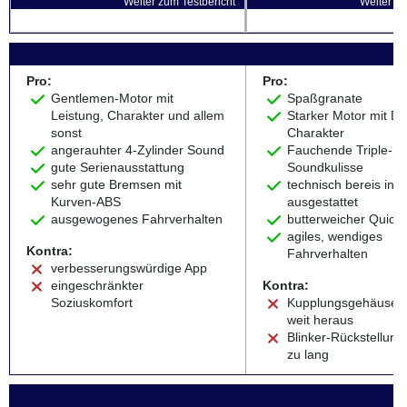
Weiter zum Testbericht
Weiter zu
Pro:
Pro:
Gentlemen-Motor mit
Spaßgranate
Leistung, Charakter und allem
Starker Motor mit D
sonst
Charakter
angerauhter 4-Zylinder Sound
Fauchende Triple-
gute Serienausstattung
Soundkulisse
sehr gute Bremsen mit
technisch bereis in S
Kurven-ABS
ausgestattet
ausgewogenes Fahrverhalten
butterweicher QuickS
agiles, wendiges
Kontra:
Fahrverhalten
verbesserungswürdige App
eingeschränkter
Kontra:
Soziuskomfort
Kupplungsgehäuse r
weit heraus
Blinker-Rückstellungs
zu lang