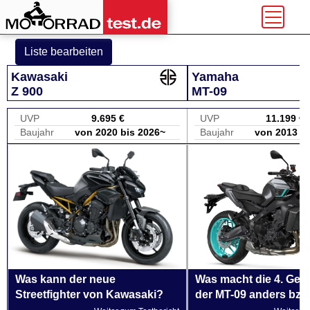
Liste bearbeiten
Kawasaki
Yamaha
Z 900
MT-09
UVP
9.695 €
UVP
11.199 €
Baujahr
von 2020 bis 2026~
Baujahr
von 2013 b
Was kann der neue
Was macht die 4. Gen
Streetfighter von Kawasaki?
der MT-09 anders bzw