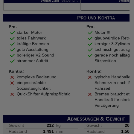
Weiter zum Testbericht
Weiter zu
Pro und Kontra
Pro:
Pro:
starker Motor
Motor !!!
tolles Fahrwerk
glaubwürdige Retro-
kräftige Bremsen
kerniger 3-Zylinder
gute Ausstattung
technisch gut ausges
bolleriger V2 Sound
gerade noch alltagst
strammer Auftritt
Sitzposition
Kontra:
Kontra:
komplexe Bedienung
typische Handballen
eingeschränkte
Schmerzen nach län
Soziustauglichkeit
Fahrzeit
QuickShifter Aufpreispflichtig
Bremse braucht etw
Handkraft für starke
Verzögerung
Abmessungen & Gewicht
Gewicht
212
kg
Gewicht
200
Radstand
1.491
mm
Radstand
1.500