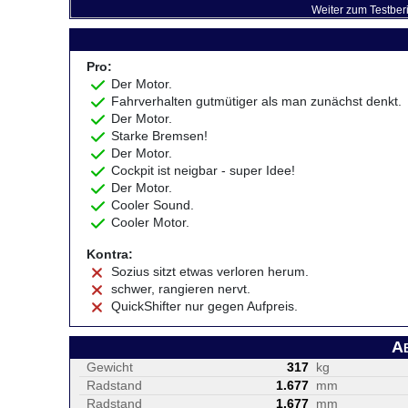
Weiter zum Testber
Pro:
Der Motor.
Fahrverhalten gutmütiger als man zunächst denkt.
Der Motor.
Starke Bremsen!
Der Motor.
Cockpit ist neigbar - super Idee!
Der Motor.
Cooler Sound.
Cooler Motor.
Kontra:
Sozius sitzt etwas verloren herum.
schwer, rangieren nervt.
QuickShifter nur gegen Aufpreis.
A
Gewicht
317
kg
Radstand
1.677
mm
Radstand
1.677
mm