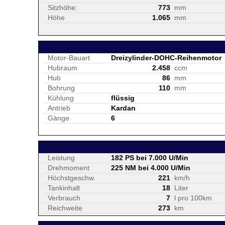
Sitzhöhe:
773
mm
Höhe
1.065
mm
Motor-Bauart
Dreizylinder-DOHC-Reihenmotor
Hubraum
2.458
ccm
Hub
86
mm
Bohrung
110
mm
Kühlung
flüssig
Antrieb
Kardan
Gänge
6
Leistung
182 PS bei 7.000 U/Min
Drehmoment
225 NM bei 4.000 U/Min
Höchstgeschw.
221
km/h
Tankinhalt
18
Liter
Verbrauch
7
l pro 100km
Reichweite
273
km