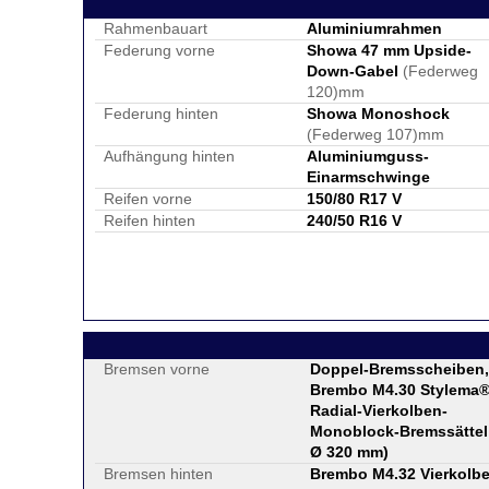
Rahmenbauart
Aluminiumrahmen
Federung vorne
Showa 47 mm Upside-
Down-Gabel
(Federweg
120)mm
Federung hinten
Showa Monoshock
(Federweg 107)mm
Aufhängung hinten
Aluminiumguss-
Einarmschwinge
Reifen vorne
150/80 R17 V
Reifen hinten
240/50 R16 V
Bremsen vorne
Doppel-Bremsscheiben,
Brembo M4.30 Stylema
Radial-Vierkolben-
Monoblock-Bremssättel
Ø 320 mm
)
Bremsen hinten
Brembo M4.32 Vierkolb