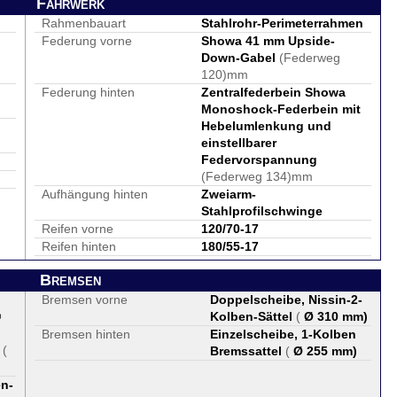
Fahrwerk
Rahmenbauart
Stahlrohr-Perimeterrahmen
Federung vorne
Showa 41 mm Upside-
Down-Gabel
(Federweg
120)mm
Federung hinten
Zentralfederbein Showa
Monoshock-Federbein mit
Hebelumlenkung und
einstellbarer
Federvorspannung
(Federweg 134)mm
Aufhängung hinten
Zweiarm-
Stahlprofilschwinge
Reifen vorne
120/70-17
Reifen hinten
180/55-17
Bremsen
Bremsen vorne
Doppelscheibe, Nissin-2-
®
Kolben-Sättel
(
Ø 310 mm
)
Bremsen hinten
Einzelscheibe, 1-Kolben
(
Bremssattel
(
Ø 255 mm
)
en-