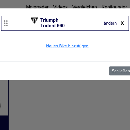
Motorräder
Videos
Vergleichen
Konfigurator
Triumph
x
ändern
Trident 660
Neues Bike hinzufügen
Schließen