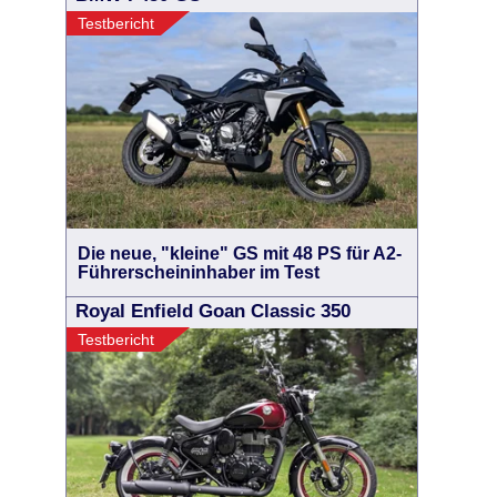
Testbericht
Die neue, "kleine" GS mit 48 PS für A2-
Führerscheininhaber im Test
Royal Enfield Goan Classic 350
Testbericht