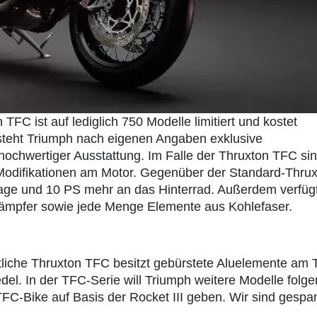
TFC ist auf lediglich 750 Modelle limitiert und kostet
steht Triumph nach eigenen Angaben exklusive
ochwertiger Ausstattung. Im Falle der Thruxton TFC si
Modifikationen am Motor. Gegenüber der Standard-Thru
aage und 10 PS mehr an das Hinterrad. Außerdem verfügt
dämpfer sowie jede Menge Elemente aus Kohlefaser.
ltliche Thruxton TFC besitzt gebürstete Aluelemente am 
del. In der TFC-Serie will Triumph weitere Modelle folge
 TFC-Bike auf Basis der Rocket III geben. Wir sind gespa