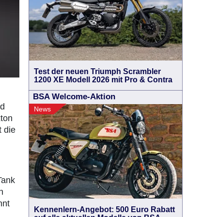
Test der neuen Triumph Scrambler
1200 XE Modell 2026 mit Pro & Contra
BSA Welcome-Aktion
nd
News
xton
 die
Tank
n
nnt
Kennenlern-Angebot: 500 Euro Rabatt