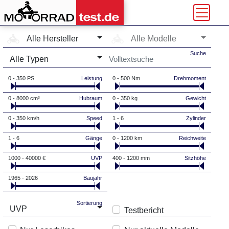
Hersteller-Auswahl
Modell-Auswahl
Alle Hersteller
Alle Modelle
Typ-Auswahl
Suche
Alle Typen
0 - 350 PS
Leistung
0 - 500 Nm
Drehmoment
0 - 8000 cm³
Hubraum
0 - 350 kg
Gewicht
0 - 350 km/h
Speed
1 - 6
Zylinder
1 - 6
Gänge
0 - 1200 km
Reichweite
1000 - 40000 €
UVP
400 - 1200 mm
Sitzhöhe
1965 - 2026
Baujahr
Sortierung
UVP
Testbericht