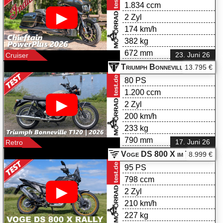
1.834 ccm
▶
2 Zyl
174 km/h
382 kg
672 mm
23. Juni 26
Cruiser
Triumph Bonneville T120 im Test
13.795 €
80 PS
1.200 ccm
▶
2 Zyl
200 km/h
233 kg
790 mm
17. Juni 26
Retro
Voge DS 800 X im Test
8.999 €
DS 800 X Rally
95 PS
798 ccm
▶
2 Zyl
210 km/h
227 kg