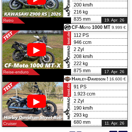
200 km/h
216 kg
835 mm
19. Apr. 26
Retro
CF-Moto 1000 MT-X im Test
9.999 €
112 PS
946 ccm
▶
2 Zyl
208 km/h
222 kg
875 mm
17. Apr. 26
Reise-enduro
Harley-Davidson Street Bob im Test
16.600 €
91 PS
1.923 ccm
▶
2 Zyl
190 km/h
293 kg
680 mm
11. Apr. 26
Cruiser