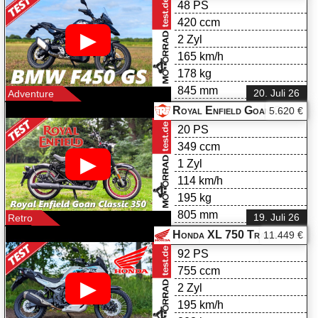
48 PS
420 ccm
▶
2 Zyl
165 km/h
178 kg
845 mm
20. Juli 26
Adventure
Royal Enfield Goan Classic 350 im Test
5.620 €
20 PS
349 ccm
▶
1 Zyl
114 km/h
195 kg
805 mm
19. Juli 26
Retro
Honda XL 750 Transalp E-Clutch im Test
11.449 €
92 PS
755 ccm
▶
2 Zyl
195 km/h