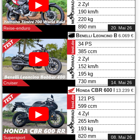
▶
2 Zyl
190 km/h
220 kg
890 mm
20. Mai 26
Reise-enduro
Benelli Leoncino Bobber 400 im Test
6.069 €
34 PS
385 ccm
▶
2 Zyl
152 km/h
195 kg
730 mm
14. Mai 26
Cruiser
Honda CBR 600 RR im Test
13.239 €
121 PS
599 ccm
▶
4 Zyl
265 km/h
193 kg
820 mm
08. Mai 26
Supersport