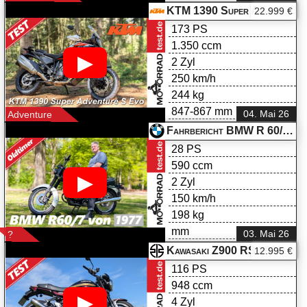
KTM 1390 Super Adventure S Evo im Test
22.999 €
173 PS
1.350 ccm
▶
2 Zyl
250 km/h
244 kg
847-867 mm
04. Mai 26
Adventure
Fahrbericht BMW R 60/7 Baujahr 1977
28 PS
590 ccm
▶
2 Zyl
150 km/h
198 kg
mm
03. Mai 26
?
Kawasaki Z900 RS 2026 im Test
12.995 €
116 PS
948 ccm
▶
4 Zyl