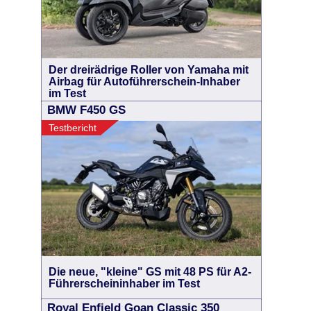
Der dreirädrige Roller von Yamaha mit
Airbag für Autoführerschein-Inhaber
im Test
BMW F450 GS
Testbericht
Die neue, "kleine" GS mit 48 PS für A2-
Führerscheininhaber im Test
Royal Enfield Goan Classic 350