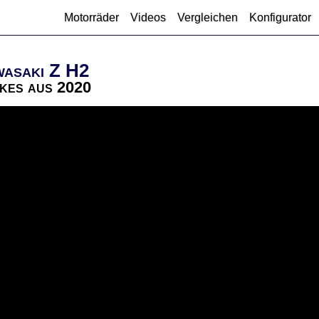
Motorräder
Videos
Vergleichen
Konfigurator
wasaki Z H2
kes aus 2020