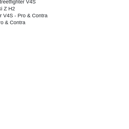
treetfighter V4S
ki Z H2
er V4S - Pro & Contra
ro & Contra