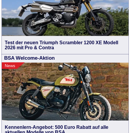
Test der neuen Triumph Scrambler 1200 XE Modell
2026 mit Pro & Contra
BSA Welcome-Aktion
News
Kennenlern-Angebot: 500 Euro Rabatt auf alle
aktuellen Modelle von BSA