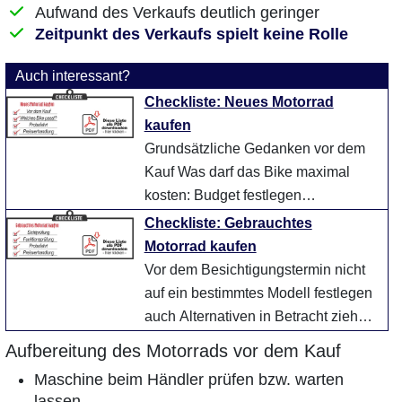
Aufwand des Verkaufs deutlich geringer
Zeitpunkt des Verkaufs spielt keine Rolle
Auch interessant?
Checkliste: Neues Motorrad
kaufen
Grundsätzliche Gedanken vor dem
Kauf Was darf das Bike maximal
kosten: Budget festlegen
Folgekosten für die Ausrüstung nicht
Checkliste: Gebrauchtes
vergessen: Helm, K ...
weiter
Motorrad kaufen
Vor dem Besichtigungstermin nicht
auf ein bestimmtes Modell festlegen
auch Alternativen in Betracht ziehen
Preislimit setzen (Preis für ein N ...
Aufbereitung des Motorrads vor dem Kauf
weiter
Maschine beim Händler prüfen bzw. warten
lassen