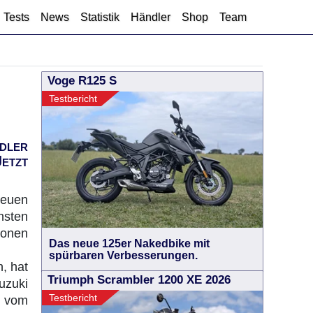
Tests
News
Statistik
Händler
Shop
Team
Voge R125 S
Testbericht
dler
etzt
neuen
nsten
ionen
Das neue 125er Nakedbike mit
spürbaren Verbesserungen.
, hat
Triumph Scrambler 1200 XE 2026
uzuki
Testbericht
g vom