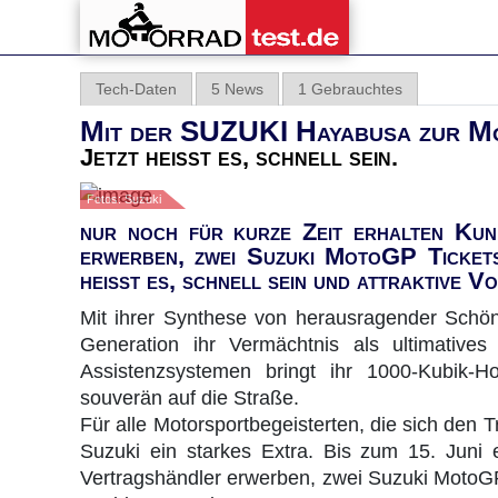
Tech-Daten
5 News
1 Gebrauchtes
Mit der SUZUKI Hayabusa zur 
Jetzt heißt es, schnell sein.
Fotos: Suzuki
nur noch für kurze Zeit erhalten Kun
erwerben, zwei Suzuki MotoGP Tickets
heißt es, schnell sein und attraktive Vo
Mit ihrer Synthese von herausragender Schön
Generation ihr Vermächtnis als ultimatives
Assistenzsystemen bringt ihr 1000-Kubik-H
souverän auf die Straße.
Für alle Motorsportbegeisterten, die sich den T
Suzuki ein starkes Extra. Bis zum 15. Juni 
Vertragshändler erwerben, zwei Suzuki MotoG