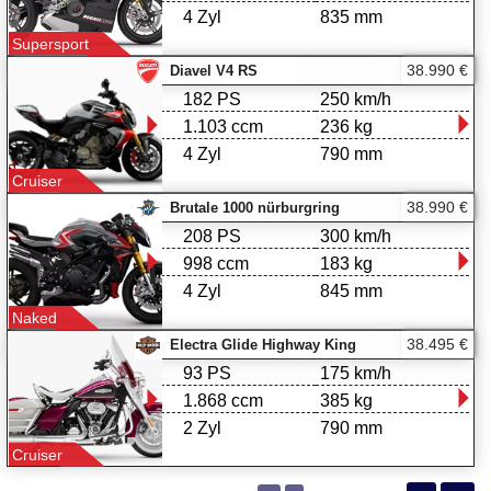
4 Zyl
835 mm
Supersport
38.990 €
Diavel V4 RS
182 PS
250 km/h
1.103 ccm
236 kg
4 Zyl
790 mm
Cruiser
38.990 €
Brutale 1000 nürburgring
208 PS
300 km/h
998 ccm
183 kg
4 Zyl
845 mm
Naked
38.495 €
Electra Glide Highway King
93 PS
175 km/h
1.868 ccm
385 kg
2 Zyl
790 mm
Cruiser