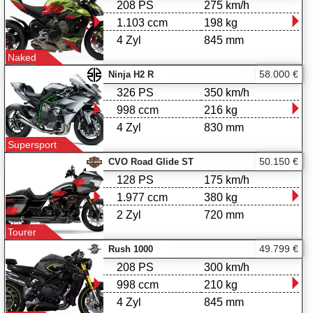
208 PS
275 km/h
1.103 ccm
198 kg
4 Zyl
845 mm
Naked
58.000 €
Ninja H2 R
326 PS
350 km/h
998 ccm
216 kg
4 Zyl
830 mm
Supersport
50.150 €
CVO Road Glide ST
128 PS
175 km/h
1.977 ccm
380 kg
2 Zyl
720 mm
Tourer
49.799 €
Rush 1000
208 PS
300 km/h
998 ccm
210 kg
4 Zyl
845 mm