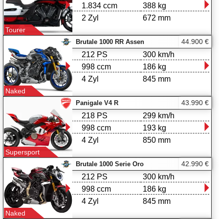
1.834 ccm
388 kg
2 Zyl
672 mm
Tourer
44.900 €
Brutale 1000 RR Assen
212 PS
300 km/h
998 ccm
186 kg
4 Zyl
845 mm
Naked
43.990 €
Panigale V4 R
218 PS
299 km/h
998 ccm
193 kg
4 Zyl
850 mm
Supersport
42.990 €
Brutale 1000 Serie Oro
212 PS
300 km/h
998 ccm
186 kg
4 Zyl
845 mm
Naked