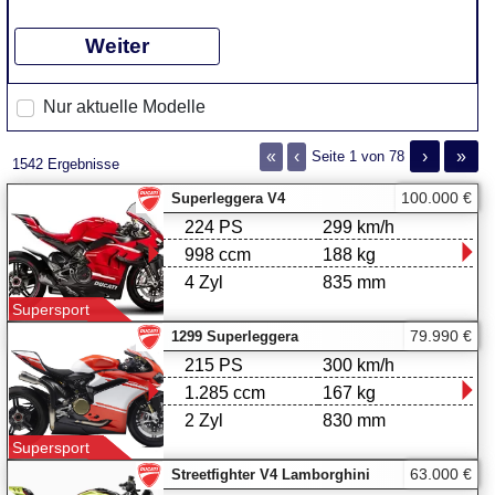
Weiter
Nur aktuelle Modelle
«
‹
›
»
Seite 1 von 78
1542 Ergebnisse
100.000 €
Superleggera V4
224 PS
299 km/h
998 ccm
188 kg
4 Zyl
835 mm
Supersport
79.990 €
1299 Superleggera
215 PS
300 km/h
1.285 ccm
167 kg
2 Zyl
830 mm
Supersport
63.000 €
Streetfighter V4 Lamborghini