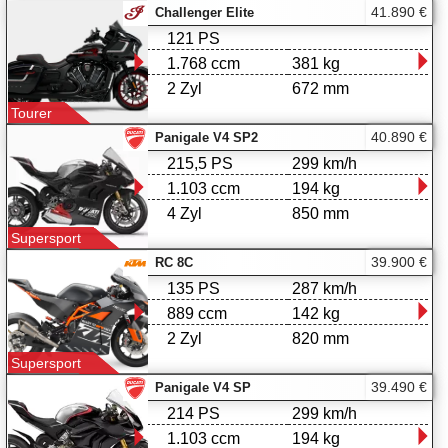
41.890 €
Challenger Elite
121 PS
1.768 ccm
381 kg
2 Zyl
672 mm
Tourer
40.890 €
Panigale V4 SP2
215,5 PS
299 km/h
1.103 ccm
194 kg
4 Zyl
850 mm
Supersport
39.900 €
RC 8C
135 PS
287 km/h
889 ccm
142 kg
2 Zyl
820 mm
Supersport
39.490 €
Panigale V4 SP
214 PS
299 km/h
1.103 ccm
194 kg