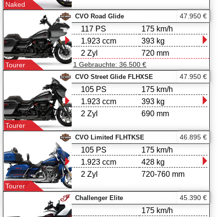
Naked
47.950 €
CVO Road Glide
117 PS
175 km/h
1.923 ccm
393 kg
2 Zyl
720 mm
1 Gebrauchte
: 36.500 €
Tourer
47.950 €
CVO Street Glide FLHXSE
105 PS
175 km/h
1.923 ccm
393 kg
2 Zyl
690 mm
Tourer
46.895 €
CVO Limited FLHTKSE
105 PS
175 km/h
1.923 ccm
428 kg
2 Zyl
720-760 mm
Tourer
45.390 €
Challenger Elite
175 km/h