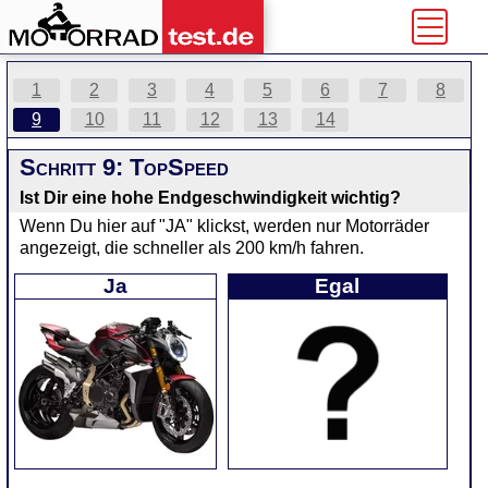
1
2
3
4
5
6
7
8
9
10
11
12
13
14
Schritt 9: TopSpeed
Ist Dir eine hohe Endgeschwindigkeit wichtig?
Wenn Du hier auf "JA" klickst, werden nur Motorräder
angezeigt, die schneller als 200 km/h fahren.
Ja
Egal