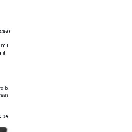
0450-
 mit
mit
eils
 man
 bei