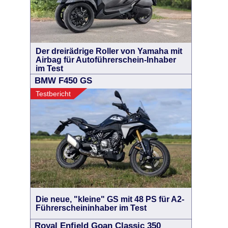
Der dreirädrige Roller von Yamaha mit
Airbag für Autoführerschein-Inhaber
im Test
BMW F450 GS
Testbericht
Die neue, "kleine" GS mit 48 PS für A2-
Führerscheininhaber im Test
Royal Enfield Goan Classic 350