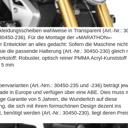
eidungsscheiben wahlweise in Transparent (Art.-Nr.: 3
.: 30450-236). Für die Montage der »MARATHON«-
 Entwickler an alles gedacht: Sofern die Maschine nicht
 sie die passende Halterung (Art.-Nr.: 30450-230) gleich 
rkstoff: Robuster, optisch reiner PMMA Acryl-Kunststoff
: 5 mm
varianten (Art.-Nrn.: 30450-235 und -236) beträgt jew
Made in Europe und verfügen über eine ABE. Dies muss
e Garantie von 5 Jahren, die Wunderlich auf diese
ung, die sich mit ihrem formschönen Design dezent ins
benötigt werden (Art.-Nr.: 30450-230), liegt deren Preis