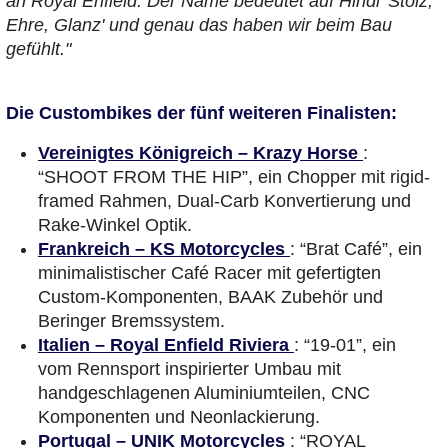
an Royal Enfield. Der Name bedeutet auf Hindi 'Stolz,
Ehre, Glanz' und genau das haben wir beim Bau
gefühlt."
Die Custombikes der fünf weiteren Finalisten:
Vereinigtes Königreich – Krazy Horse
:
“SHOOT FROM THE HIP”, ein Chopper mit rigid-
framed Rahmen, Dual-Carb Konvertierung und
Rake-Winkel Optik.
Frankreich – KS Motorcycles
: “Brat Café”, ein
minimalistischer Café Racer mit gefertigten
Custom-Komponenten, BAAK Zubehör und
Beringer Bremssystem.
Italien – Royal Enfield Riviera
: “19-01”, ein
vom Rennsport inspirierter Umbau mit
handgeschlagenen Aluminiumteilen, CNC
Komponenten und Neonlackierung.
Portugal – UNIK Motorcycles
: “ROYAL