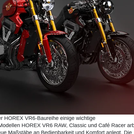
 der HOREX VR6-Baureihe einige wichtige
 Modellen HOREX VR6 RAW, Classic und Café Racer arb
neue Maßstäbe an Bedienbarkeit und Komfort anlegt. Die