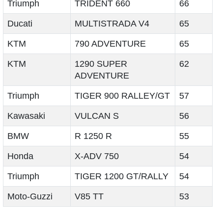
Triumph
TRIDENT 660
66
Ducati
MULTISTRADA V4
65
KTM
790 ADVENTURE
65
KTM
1290 SUPER
62
ADVENTURE
Triumph
TIGER 900 RALLEY/GT
57
Kawasaki
VULCAN S
56
BMW
R 1250 R
55
Honda
X-ADV 750
54
Triumph
TIGER 1200 GT/RALLY
54
Moto-Guzzi
V85 TT
53