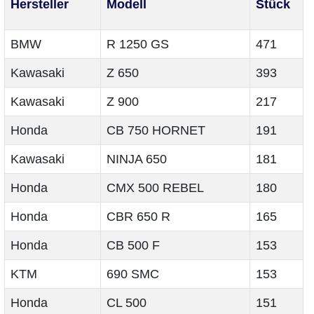
Hersteller
Modell
Stück
BMW
R 1250 GS
471
Kawasaki
Z 650
393
Kawasaki
Z 900
217
Honda
CB 750 HORNET
191
Kawasaki
NINJA 650
181
Honda
CMX 500 REBEL
180
Honda
CBR 650 R
165
Honda
CB 500 F
153
KTM
690 SMC
153
Honda
CL 500
151