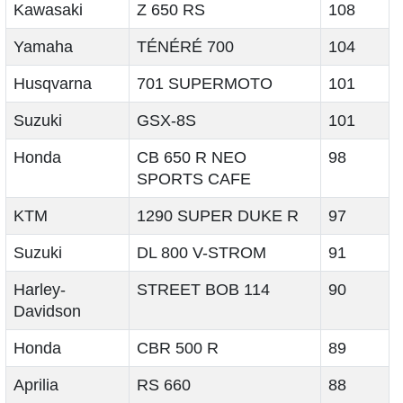
Kawasaki
Z 650 RS
108
Yamaha
TÉNÉRÉ 700
104
Husqvarna
701 SUPERMOTO
101
Suzuki
GSX-8S
101
Honda
CB 650 R NEO
98
SPORTS CAFE
KTM
1290 SUPER DUKE R
97
Suzuki
DL 800 V-STROM
91
Harley-
STREET BOB 114
90
Davidson
Honda
CBR 500 R
89
Aprilia
RS 660
88