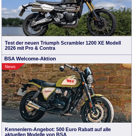
Test der neuen Triumph Scrambler 1200 XE Modell
2026 mit Pro & Contra
BSA Welcome-Aktion
News
Kennenlern-Angebot: 500 Euro Rabatt auf alle
aktuellen Modelle von BSA