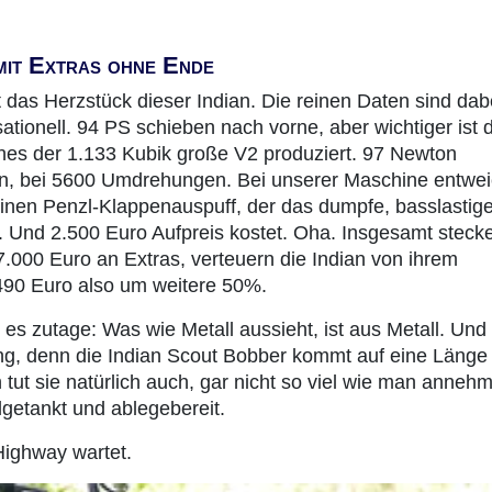
mit Extras ohne Ende
t das Herzstück dieser Indian. Die reinen Daten sind dab
sationell. 94 PS schieben nach vorne, aber wichtiger ist 
es der 1.133 Kubik große V2 produziert. 97 Newton
 bei 5600 Umdrehungen. Bei unserer Maschine entwe
inen Penzl-Klappenauspuff, der das dumpfe, basslastig
. Und 2.500 Euro Aufpreis kostet. Oha. Insgesamt stecke
7.000 Euro an Extras, verteuern die Indian von ihrem
490 Euro also um weitere 50%.
t es zutage: Was wie Metall aussieht, ist aus Metall. Un
lang, denn die Indian Scout Bobber kommt auf eine Länge
tut sie natürlich auch, gar nicht so viel wie man anneh
lgetankt und ablegebereit.
Highway wartet.