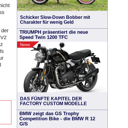
nicht
ss
Schicker Slow-Down Bobber mit
Charakter für wenig Geld
 der
TRIUMPH präsentiert die neue
 V2
Speed Twin 1200 TFC
tz
News
ls
ur
l
DAS FÜNFTE KAPITEL DER
FACTORY CUSTOM MODELLE
BMW zeigt das GS Trophy
Competition Bike - die BMW R 12
G/S