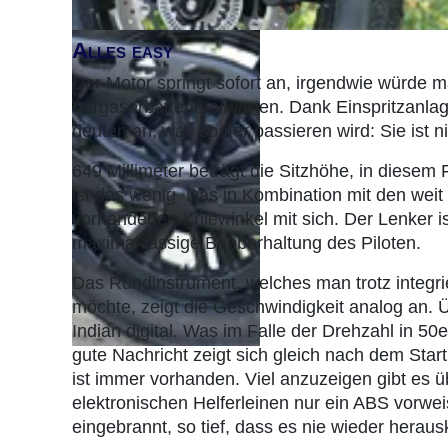
Alles easy
Der Motor springt sofort an, irgendwie würde m
Vergaserbatterie erwarten. Dank Einspritzanla
deuten an, was später passieren wird: Sie ist n
649 Millimeter beträgt die Sitzhöhe, in diesem F
ist das wenig. Das in Kombination mit den weit 
vorhandenen Kniewinkel mit sich. Der Lenker ist 
maximal lässige Bobberhaltung des Piloten.
Das Rundinstrument, welches man trotz integri
möchte, zeigt die Geschwindigkeit analog an. Ü
Indian digital. Was im Falle der Drehzahl in 50e
gute Nachricht zeigt sich gleich nach dem Star
ist immer vorhanden. Viel anzuzeigen gibt es 
elektronischen Helferleinen nur ein ABS vorwei
eingebrannt, so tief, dass es nie wieder heraus