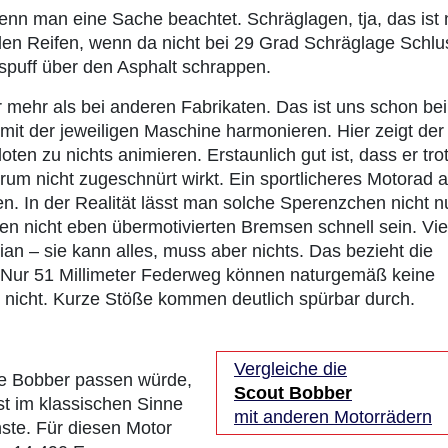
wenn man eine Sache beachtet. Schräglagen, tja, das ist 
den Reifen, wenn da nicht bei 29 Grad Schräglage Schlu
uspuff über den Asphalt schrappen.
 mehr als bei anderen Fabrikaten. Das ist uns schon bei
 mit der jeweiligen Maschine harmonieren. Hier zeigt der
oten zu nichts animieren. Erstaunlich gut ist, dass er tro
m nicht zugeschnürt wirkt. Ein sportlicheres Motorad a
n. In der Realität lässt man solche Sperenzchen nicht n
en nicht eben übermotivierten Bremsen schnell sein. Vie
ian – sie kann alles, muss aber nichts. Das bezieht die
g. Nur 51 Millimeter Federweg können naturgemäß keine
 nicht. Kurze Stöße kommen deutlich spürbar durch.
Vergleiche die
e Bobber passen würde,
Scout Bobber
ist im klassischen Sinne
mit anderen Motorrädern
nste. Für diesen Motor