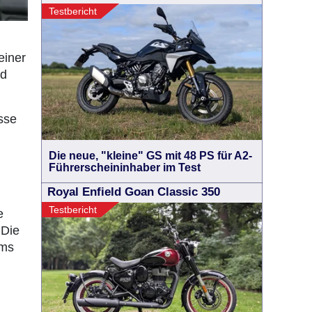
Testbericht
einer
nd
isse
Die neue, "kleine" GS mit 48 PS für A2-
Führerscheininhaber im Test
Royal Enfield Goan Classic 350
Testbericht
e
 Die
mms