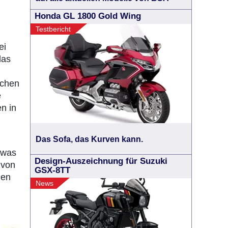
Honda GL 1800 Gold Wing
Testbericht
ei
das
ichen
e
n in
Das Sofa, das Kurven kann.
d was
Design-Auszeichnung für Suzuki
 von
GSX-8TT
men
News