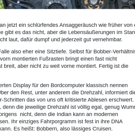
an jetzt ein schlürfendes Ansaggeräusch wie früher von 
ge gibt es das nicht, aber die Lebensäußerungen im Sta
icht laut, dafür dumpf und jederzeit gut vernehmbar.
alle also eher eine Sitztiefe. Selbst für Bobber-Verhältn
vorn montierten Fußrasten bringt einen fast nicht
breit, aber nicht zu weit vorne montiert. Fertig ist die
erten Display für den Bordcomputer klassisch nennen
ber den Rest, unter anderem die Drehzahl, informiert di
r-Schritten das von uns oft kritisierte Ablesen erschwert.
t, denn die jeweilige Drehzahl ist völlig egal, genug Wu
übrigens nicht, denn die Indian kann an modernen
sen. Ihr einziges Fahrporgramm ist fest in ihre DNA
kann. Es heißt: Bobbern, also lässiges Cruisen.