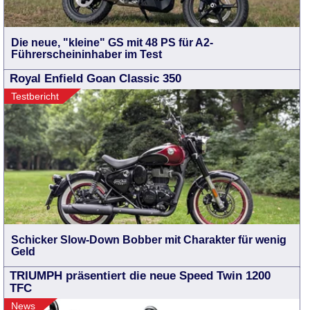
Die neue, "kleine" GS mit 48 PS für A2-
Führerscheininhaber im Test
Royal Enfield Goan Classic 350
Testbericht
Schicker Slow-Down Bobber mit Charakter für wenig
Geld
TRIUMPH präsentiert die neue Speed Twin 1200
TFC
News