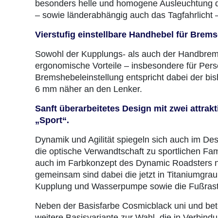
besonders helle und homogene Ausleuchtung de
– sowie länderabhängig auch das Tagfahrlicht 
Vierstufig einstellbare Handhebel für Brem
Sowohl der Kupplungs- als auch der Handbremsheb
ergonomische Vorteile – insbesondere für Pers
Bremshebeleinstellung entspricht dabei der bish
6 mm näher an den Lenker.
Sanft überarbeitetes Design mit zwei attrak
„Sport“.
Dynamik und Agilität spiegeln sich auch im D
die optische Verwandtschaft zu sportlichen Fa
auch im Farbkonzept des Dynamic Roadsters n
gemeinsam sind dabei die jetzt in Titaniumgra
Kupplung und Wasserpumpe sowie die Fußrasten
Neben der Basisfarbe Cosmicblack uni und beto
weitere Basisvariante zur Wahl, die in Verbindu