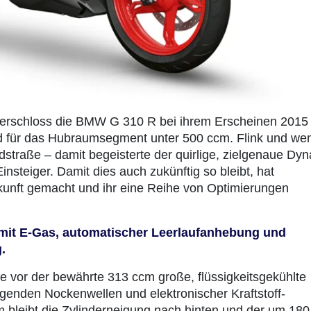
r erschloss die BMW G 310 R bei ihrem Erscheinen 2015
 für das Hubraumsegment unter 500 ccm. Flink und we
ndstraße – damit begeisterte der quirlige, zielgenaue Dy
insteiger. Damit dies auch zukünftig so bleibt, hat
unft gemacht und ihr eine Reihe von Optimierungen
mit E-Gas, automatischer Leerlaufanhebung und
.
 vor der bewährte 313 ccm große, flüssigkeitsgekühlte
iegenden Nockenwellen und elektronischer Kraftstoff-
um bleibt die Zylinderneigung nach hinten und der um 180