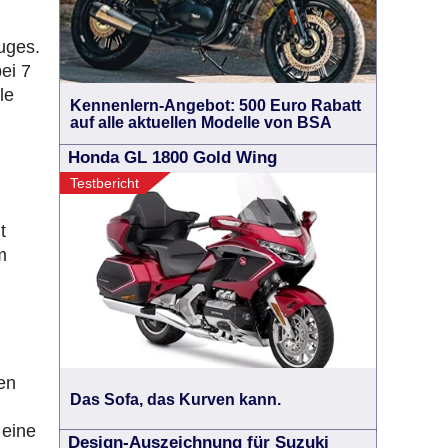
uges.
ei 7
le
Kennenlern-Angebot: 500 Euro Rabatt
auf alle aktuellen Modelle von BSA
Honda GL 1800 Gold Wing
Testbericht
t
m
en
Das Sofa, das Kurven kann.
 eine
Design-Auszeichnung für Suzuki