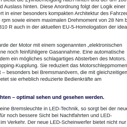
d Auslass hinten. Diese Anordnung folgt der Logik einer
ert in einer besonders kompakten Architektur des Fahrze
500 rpm sowie einem maximalen Drehmoment von 28 Nm b
310 R auch in der aktuellen EU-5-Homologation der idea
rde der Motor mit einem sogenannten „elektronischen
 eine noch feinfühligere Gasannahme. Eine automatische
dem ein mögliches schlagartiges Absterben des Motors.
-Hopping-Kupplung. Sie reduziert das Motorschleppmomen
it – besonders bei Bremsmanövern, die mit gleichzeitige
tet sie erheblich reduzierte Bedienkräfte am
hten – optimal sehen und gesehen werden.
eine Bremsleuchte in LED-Technik, so sorgt bei der neu
für noch bessere Sicht bei Nachtfahrten und LED-
 im Verkehr. Der neue LED-Scheinwerfer bietet nicht nur