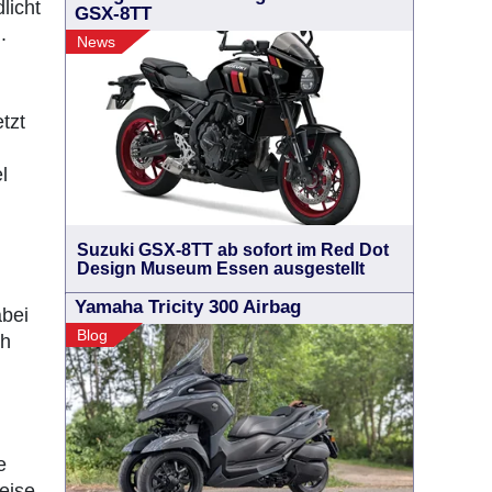
licht
GSX-8TT
.
News
tzt
l
Suzuki GSX-8TT ab sofort im Red Dot
Design Museum Essen ausgestellt
Yamaha Tricity 300 Airbag
abei
Blog
ch
e
eise