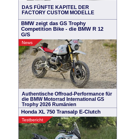
DAS FÜNFTE KAPITEL DER
FACTORY CUSTOM MODELLE
BMW zeigt das GS Trophy
Competition Bike - die BMW R 12
G/S
News
Authentische Offroad-Performance für
die BMW Motorrad International GS
Trophy 2026 Rumänien
Honda XL 750 Transalp E-Clutch
Testbericht