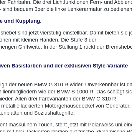
r Fahrbahn. Die drei Lichtfunktionen Fern- und Abblend
– sind bequem über die linke Lenkerarmatur zu bedienen
se und Kupplung.
el sind jetzt vierstufig einstellbar. Damit bieten sie je
onen mit kleinen Händen. Die Stufe 3 der
erigen Griffweite. In der Stellung 1 rückt der Bremshebe
tiven Basisfarben und der exklusiven Style-Variante
esign der neuen BMW G 310 R wider. Unverkennbar ist d
milienmitgliedern wie der BMW S 1000 R. Das schlägt si
ieder. Allen drei Farbvarianten der BMW G 310 R
u metallic lackierten Motorgehäusedeckel von Generator,
platten und Soziushaltegriffe.
nt maskulinem Touch, steht jetzt mit Polarweiss uni ein
ng mit blau lackierten Partien auf frische, dynamische W