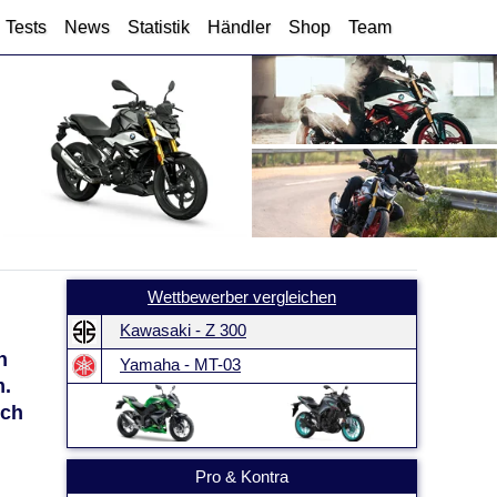
Tests
News
Statistik
Händler
Shop
Team
Wettbewerber vergleichen
Kawasaki - Z 300
n
Yamaha - MT-03
m.
uch
Pro & Kontra