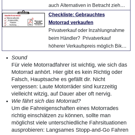
auch Alternativen in Betracht ziehen
Preislimit setzen (Preis für ein N ...
Checkliste: Gebrauchtes
weiter
Motorrad verkaufen
Privatverkauf oder Inzahlungnahme
beim Händler? Privatverkauf
höherer Verkaufspreis möglich Bike
muss technisch in O ...
weiter
Sound
Für viele Motorradfahrer ist wichtig, wie sich das
Motorrad anhört. Hier gibt es kein Richtig oder
Falsch, Hauptsache es gefällt dir. Nicht
vergessen: Laute Motorräder sind kurzzeitig
vielleicht witzig, auf Dauer aber oft nervig.
Wie fährt sich das Motorrad?
Um die Fahreigenschaften eines Motorrades
richtig einschätzen zu können, sollte man
möglichst viele unterschiedliche Fahrsituationen
ausprobieren: Langsames Stopp-and-Go Fahren