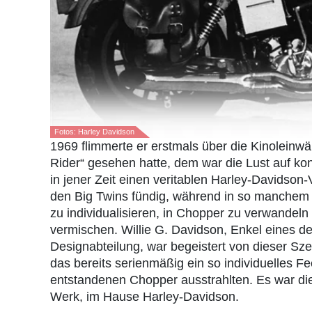
Fotos: Harley Davidson
1969 flimmerte er erstmals über die Kinoleinw
Rider“ gesehen hatte, dem war die Lust auf k
in jener Zeit einen veritablen Harley-Davidson-
den Big Twins fündig, während in so manchem H
zu individualisieren, in Chopper zu verwandel
vermischen. Willie G. Davidson, Enkel eines d
Designabteilung, war begeistert von dieser Sz
das bereits serienmäßig ein so individuelles Fee
entstandenen Chopper ausstrahlten. Es war di
Werk, im Hause Harley-Davidson.