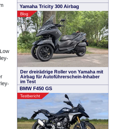
em
Yamaha Tricity 300 Airbag
Blog
 Low
ley-
Der dreirädrige Roller von Yamaha mit
r
Airbag für Autoführerschein-Inhaber
im Test
ley-
BMW F450 GS
Testbericht