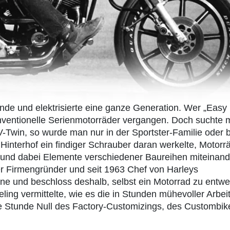
ände und elektrisierte eine ganze Generation. Wer „Easy
onventionelle Serienmotorräder vergangen. Doch suchte
V-Twin, so wurde man nur in der Sportster-Familie oder b
interhof ein findiger Schrauber daran werkelte, Motorr
n und dabei Elemente verschiedener Baureihen miteinand
er Firmengründer und seit 1963 Chef von Harleys
ene und beschloss deshalb, selbst ein Motorrad zu entwe
ling vermittelte, wie es die in Stunden mühevoller Arbei
e Stunde Null des Factory-Customizings, des Custombik