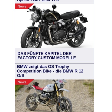
News
DAS FÜNFTE KAPITEL DER
FACTORY CUSTOM MODELLE
BMW zeigt das GS Trophy
Competition Bike - die BMW R 12
G/S
News