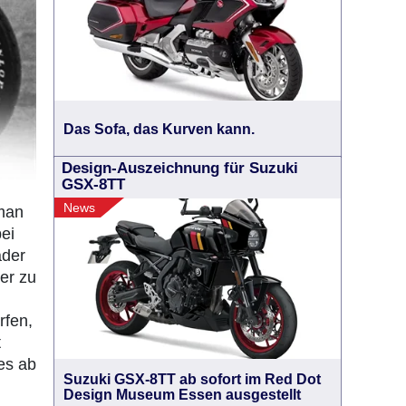
Das Sofa, das Kurven kann.
Design-Auszeichnung für Suzuki
GSX-8TT
News
 man
ei
äder
er zu
rfen,
t
es ab
Suzuki GSX-8TT ab sofort im Red Dot
Design Museum Essen ausgestellt