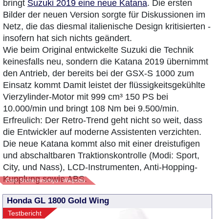
bringt
Suzuki 2019 eine neue Katana
. Die ersten
Bilder der neuen Version sorgte für Diskussionen im
Netz, die das diesmal italienische Design kritisierten -
insofern hat sich nichts geändert.
Wie beim Original entwickelte Suzuki die Technik
keinesfalls neu, sondern die Katana 2019 übernimmt
den Antrieb, der bereits bei der GSX-S 1000 zum
Einsatz kommt Damit leistet der flüssigkeitsgekühlte
Vierzylinder-Motor mit 999 cm³ 150 PS bei
10.000/min und bringt 108 Nm bei 9.500/min.
Erfreulich: Der Retro-Trend geht nicht so weit, dass
die Entwickler auf moderne Assistenten verzichten.
Die neue Katana kommt also mit einer dreistufigen
und abschaltbaren Traktionskontrolle (Modi: Sport,
City, und Nass), LCD-Instrumenten, Anti-Hopping-
Kupplung sowie ABS.
Foto: Shohei ninomiya / Wikipedia
Honda GL 1800 Gold Wing
Testbericht