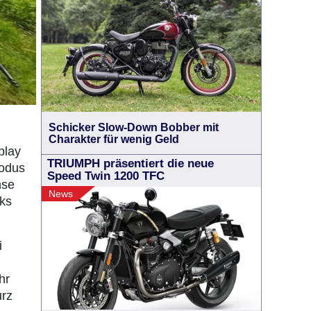
Schicker Slow-Down Bobber mit
Charakter für wenig Geld
play
TRIUMPH präsentiert die neue
Modus
Speed Twin 1200 TFC
mse
News
nks
i
hr
urz