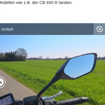
Modellen wie z.B. der CB 650 R landen.
t