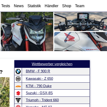
Tests
News
Statistik
Händler
Shop
Team
Wettbewerber vergleichen
8?
BMW - F 900 R
Kawasaki - Z 650
KTM - 790 Duke
Suzuki - GSX-8S
Triumph - Trident 660