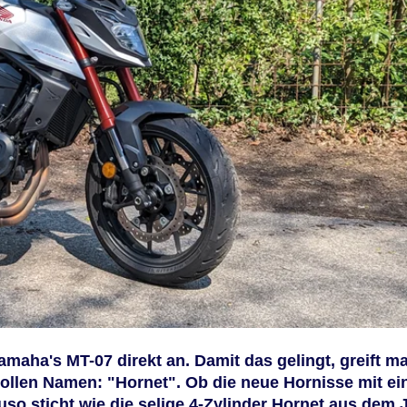
maha's MT-07 direkt an. Damit das gelingt, greift ma
vollen Namen: "Hornet". Ob die neue Hornisse mit e
so sticht wie die selige 4-Zylinder Hornet aus dem 