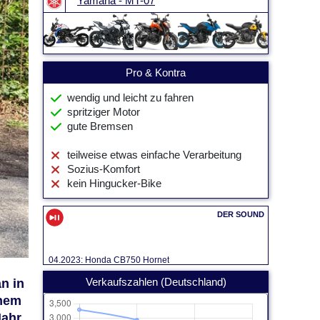
Yamaha - MT-07
Pro & Kontra
wendig und leicht zu fahren
spritziger Motor
gute Bremsen
teilweise etwas einfache Verarbeitung
Sozius-Komfort
kein Hingucker-Bike
04.2023: Honda CB750 Hornet
n in
Verkaufszahlen (Deutschland)
inem
Jahr