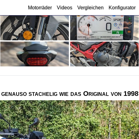
Motorräder
Videos
Vergleichen
Konfigurator
h genauso stachelig wie das Original von 199