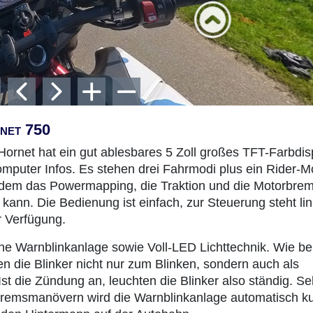
rnet 750
rnet hat ein gut ablesbares 5 Zoll großes TFT-Farbdis
computer Infos. Es stehen drei Fahrmodi plus ein Rider-
 dem das Powermapping, die Traktion und die Motorbre
 kann. Die Bedienung ist einfach, zur Steuerung steht li
r Verfügung.
ine Warnblinkanlage sowie Voll-LED Lichttechnik. Wie be
n die Blinker nicht nur zum Blinken, sondern auch als
Ist die Zündung an, leuchten die Blinker also ständig. Se
Bremsmanövern wird die Warnblinkanlage automatisch k