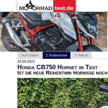
Tech-Daten
2 Testberichte
2 Videos
24.04.2023
Honda CB750 Hornet im Test
Ist die neue Reihentwin Hornisse noc