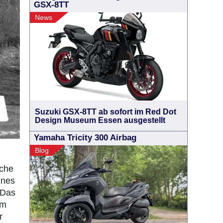
GSX-8TT
News
Suzuki GSX-8TT ab sofort im Red Dot
Design Museum Essen ausgestellt
Yamaha Tricity 300 Airbag
Blog
sche
ines
 Das
im
r