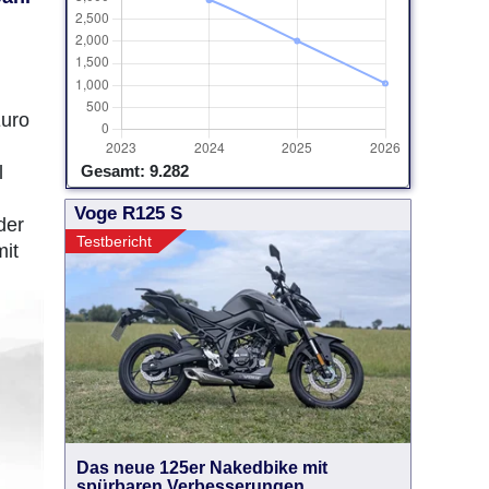
Euro
l
Gesamt: 9.282
Voge R125 S
der
Testbericht
it
Das neue 125er Nakedbike mit
spürbaren Verbesserungen.