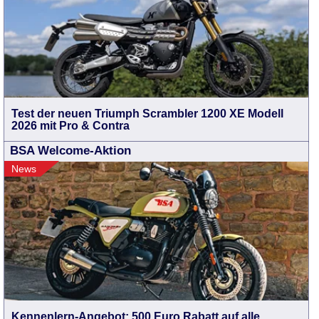
Test der neuen Triumph Scrambler 1200 XE Modell
2026 mit Pro & Contra
BSA Welcome-Aktion
News
Kennenlern-Angebot: 500 Euro Rabatt auf alle