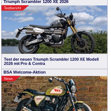
Triumph Scrambler 1200 XE 2026
Testbericht
Test der neuen Triumph Scrambler 1200 XE Modell
2026 mit Pro & Contra
BSA Welcome-Aktion
News