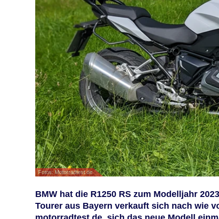
Fotos: Motorradtest.de
BMW hat die R1250 RS zum Modelljahr 2023 
Tourer aus Bayern verkauft sich nach wie v
motorradtest.de, sich das neue Modell ein