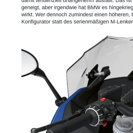
damit tendenziell unangenehm ausfällt. Das ist
geneigt, aber irgendwie hat BMW es hingekrieg
wirkt. Wer dennoch zumindest einen höheren, 
Konfigurator statt des serienmäßigen M-Lenke