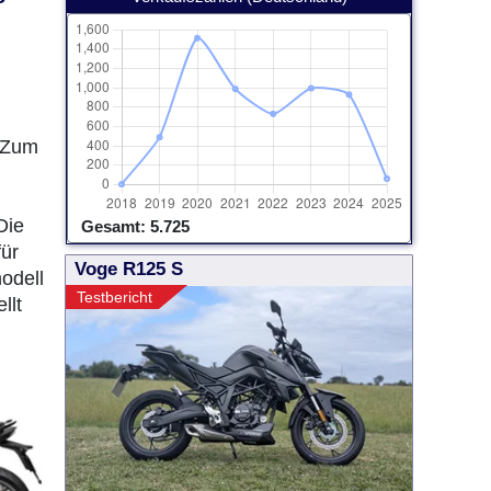
. Zum
Die
Gesamt: 5.725
für
Voge R125 S
odell
Testbericht
llt