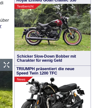
Royal Enfield Goan Classic 350
di
Testbericht
 über
r
Schicker Slow-Down Bobber mit
Charakter für wenig Geld
TRIUMPH präsentiert die neue
Speed Twin 1200 TFC
News