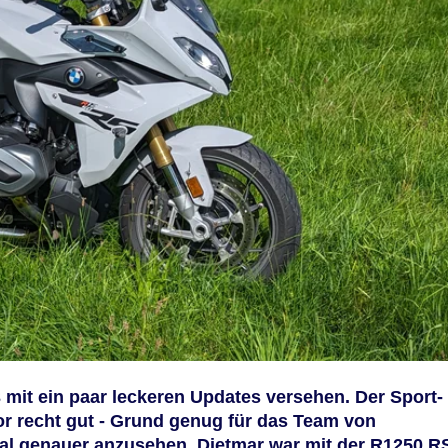
mit ein paar leckeren Updates versehen. Der Sport-
or recht gut - Grund genug für das Team von
mal genauer anzusehen. Dietmar war mit der R1250 R