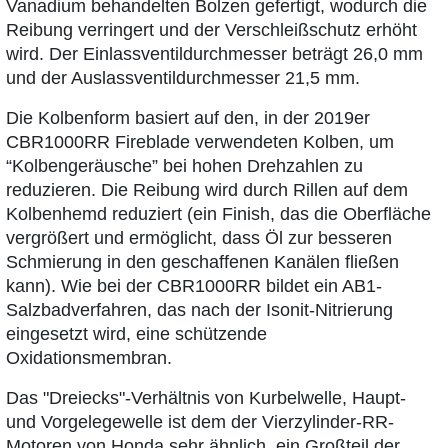
Vanadium behandelten Bolzen gefertigt, wodurch die
Reibung verringert und der Verschleißschutz erhöht
wird. Der Einlassventildurchmesser beträgt 26,0 mm
und der Auslassventildurchmesser 21,5 mm.
Die Kolbenform basiert auf den, in der 2019er
CBR1000RR Fireblade verwendeten Kolben, um
“Kolbengeräusche” bei hohen Drehzahlen zu
reduzieren. Die Reibung wird durch Rillen auf dem
Kolbenhemd reduziert (ein Finish, das die Oberfläche
vergrößert und ermöglicht, dass Öl zur besseren
Schmierung in den geschaffenen Kanälen fließen
kann). Wie bei der CBR1000RR bildet ein AB1-
Salzbadverfahren, das nach der Isonit-Nitrierung
eingesetzt wird, eine schützende
Oxidationsmembran.
Das "Dreiecks"-Verhältnis von Kurbelwelle, Haupt-
und Vorgelegewelle ist dem der Vierzylinder-RR-
Motoren von Honda sehr ähnlich, ein Großteil der