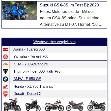
der Mittelklasse-Endur ...
weiter
Suzuki GSX-8S im Test Bj: 2023
Fotos: Motorradtest.de Mit der
neuen GSX-8S bringt Suzuki eine
Alternative zu MT-07, Hornet 750 &
Co. in der beliebten und ...
weiter
Wettbewerber vergleichen
Aprilia - Tuareg 660
Yamaha - Ténéré 700
KTM - 790 Adventure
Triumph - Tiger 900 Rally Pro
BMW - F 850 GS
Honda - XL 750 Transalp
Ducati - Desert X