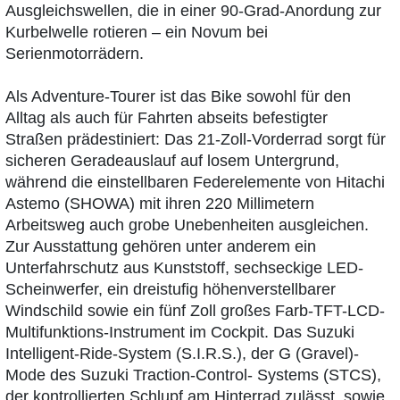
Ausgleichswellen, die in einer 90-Grad-Anordung zur
Kurbelwelle rotieren – ein Novum bei
Serienmotorrädern.
Als Adventure-Tourer ist das Bike sowohl für den
Alltag als auch für Fahrten abseits befestigter
Straßen prädestiniert: Das 21-Zoll-Vorderrad sorgt für
sicheren Geradeauslauf auf losem Untergrund,
während die einstellbaren Federelemente von Hitachi
Astemo (SHOWA) mit ihren 220 Millimetern
Arbeitsweg auch grobe Unebenheiten ausgleichen.
Zur Ausstattung gehören unter anderem ein
Unterfahrschutz aus Kunststoff, sechseckige LED-
Scheinwerfer, ein dreistufig höhenverstellbarer
Windschild sowie ein fünf Zoll großes Farb-TFT-LCD-
Multifunktions-Instrument im Cockpit. Das Suzuki
Intelligent-Ride-System (S.I.R.S.), der G (Gravel)-
Mode des Suzuki Traction-Control- Systems (STCS),
der kontrollierten Schlupf am Hinterrad zulässt, sowie