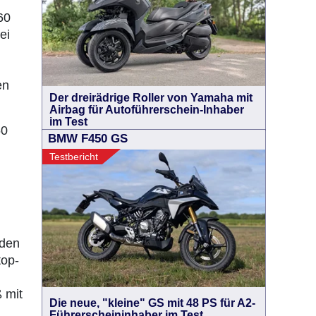
60
ei
en
Der dreirädrige Roller von Yamaha mit
Airbag für Autoführerschein-Inhaber
im Test
60
BMW F450 GS
Testbericht
 den
top-
 mit
Die neue, "kleine" GS mit 48 PS für A2-
Führerscheininhaber im Test