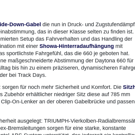
ide-Down-Gabel
die nun in Druck- und Zugstufendämp
einabstimmung, das in dieser Klasse selten zu finden ist.
imierten Setup das Fahrverhalten und das Handling der
nation mit einer
Showa-Hinterradaufhängung
mit
s sportlichste Fahrgefühl, das die 660 je geboten hat.
ne maßgeschneiderte Abstimmung der Daytona 660 für
ltag bis hin zu einem präziseren, dynamischeren Fahrg
der bei Track Days.
tz sorgen für noch mehr Sicherheit und Komfort. Die
Sitz
ls Zubehör erhältlicher niedriger Sitz diese auf 785 mm
rch Clip-On-Lenker an der oberen Gabelbrücke und passe
cherheit ausgelegt: TRIUMPH-Vierkolben-Radialbremssät
x-Bremsleitungen sorgen für eine starke, konstante