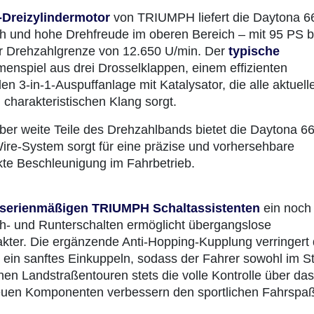
‑Dreizylindermotor
von TRIUMPH liefert die Daytona 6
ch und hohe Drehfreude im oberen Bereich – mit 95 PS b
er Drehzahlgrenze von 12.650 U/min. Der
typische
nspiel aus drei Drosselklappen, einem effizienten
 3‑in‑1-Auspuffanlage mit Katalysator, die alle aktuell
 charakteristischen Klang sorgt.
r weite Teile des Drehzahlbands bietet die Daytona 6
Wire‑System sorgt für eine präzise und vorhersehbare
te Beschleunigung im Fahrbetrieb.
serienmäßigen TRIUMPH Schaltassistenten
ein noch
ch‑ und Runterschalten ermöglicht übergangslose
kter. Die ergänzende Anti-Hopping-Kupplung verringert
ein sanftes Einkuppeln, sodass der Fahrer sowohl im S
hen Landstraßentouren stets die volle Kontrolle über das
neuen Komponenten verbessern den sportlichen Fahrspaß