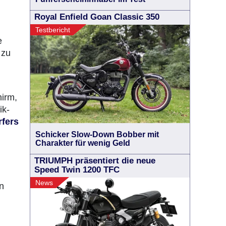
Royal Enfield Goan Classic 350
Testbericht
e
 zu
hirm,
ik-
fers
Schicker Slow-Down Bobber mit
Charakter für wenig Geld
TRIUMPH präsentiert die neue
Speed Twin 1200 TFC
News
n