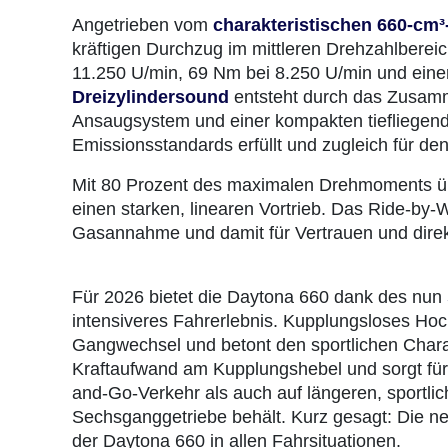
Angetrieben vom
charakteristischen 660‑cm³
kräftigen Durchzug im mittleren Drehzahlberei
11.250 U/min, 69 Nm bei 8.250 U/min und ein
Dreizylindersound
entsteht durch das Zusamme
Ansaugsystem und einer kompakten tiefliegenden
Emissionsstandards erfüllt und zugleich für den
Mit 80 Prozent des maximalen Drehmoments übe
einen starken, linearen Vortrieb. Das Ride‑by‑
Gasannahme und damit für Vertrauen und direk
Für 2026 bietet die Daytona 660 dank des nun
intensiveres Fahrerlebnis. Kupplungsloses Ho
Gangwechsel und betont den sportlichen Chara
Kraftaufwand am Kupplungshebel und sorgt für 
and-Go-Verkehr als auch auf längeren, sportlic
Sechsganggetriebe behält. Kurz gesagt: Die 
der Daytona 660 in allen Fahrsituationen.