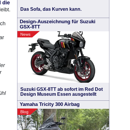
 die
Das Sofa, das Kurven kann.
eibt.
Design-Auszeichnung für Suzuki
rch
GSX-8TT
News
ar
der
r
Suzuki GSX-8TT ab sofort im Red Dot
ühl
Design Museum Essen ausgestellt
Yamaha Tricity 300 Airbag
Blog