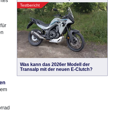
rtes
Testbericht
für
en
Was kann das 2026er Modell der
Transalp mit der neuen E-Clutch?
len
 dem
orrad