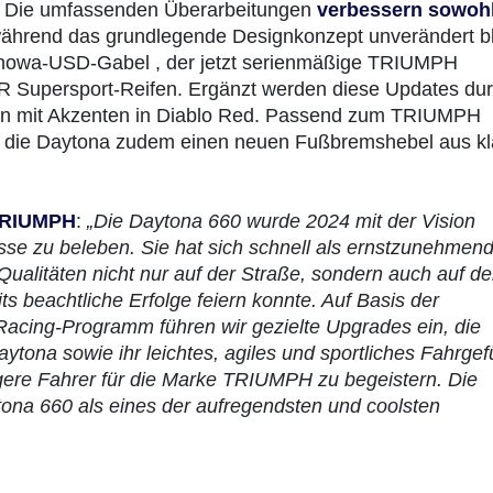
l. Die umfassenden Überarbeitungen
verbessern sowohl
während das grundlegende Designkonzept unverändert bl
Showa‑USD-Gabel , der jetzt serienmäßige TRIUMPH
RR Supersport‑Reifen. Ergänzt werden diese Updates du
ten mit Akzenten in Diablo Red. Passend zum TRIUMPH
ält die Daytona zudem einen neuen Fußbremshebel aus kl
 TRIUMPH
:
„Die Daytona 660 wurde 2024 mit der Vision
lasse zu beleben. Sie hat sich schnell als ernstzunehmen
ualitäten nicht nur auf der Straße, sondern auch auf de
ts beachtliche Erfolge feiern konnte. Auf Basis der
cing-Programm führen wir gezielte Upgrades ein, die
ytona sowie ihr leichtes, agiles und sportliches Fahrgef
üngere Fahrer für die Marke TRIUMPH zu begeistern. Die
tona 660 als eines der aufregendsten und coolsten