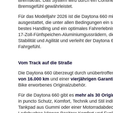
Bremskraft. Das System wird durch ein Continen
Bremsgefühl gewährleistet.
Für das Modelljahr 2026 ist die Daytona 660 m
ausgestattet, die unter allen Bedingungen ein
bestes Handling und ein optimales Fahrerlebni
17-Zoll-Fünfspeichen-Aluminiumgussrädern, die
Stabilität und Agilität und verleiht der Dayton
Fahrgefühl.
Vom Track auf die Straße
Die Daytona 660 überzeugt durch unübertroffen
von 16.000 km
und einer
vierjährigen Garan
Bike erworbenes Originalzubehör.
Für die Daytona 660 gibt es
mehr als 30 Orig
in puncto Schutz, Komfort, Technik und Stil in
Tankpad aus Gummi oder einer Motorradabdeck