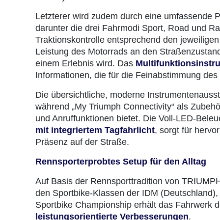
Letzterer wird zudem durch eine umfassende P
darunter die drei Fahrmodi Sport, Road und Ra
Traktionskontrolle entsprechend den jeweilige
Leistung des Motorrads an den Straßenzustand
einem Erlebnis wird. Das
Multifunktionsinstr
Informationen, die für die Feinabstimmung des
Die übersichtliche, moderne Instrumentenausst
während „My Triumph Connectivity“ als Zubehör e
und Anruffunktionen bietet. Die Voll-LED-Beleu
mit integriertem Tagfahrlicht
, sorgt für herv
Präsenz auf der Straße.
Rennsporterprobtes Setup für den Alltag
Auf Basis der Rennsporttradition von TRIUMPH
den Sportbike-Klassen der IDM (Deutschland), de
Sportbike Championship erhält das Fahrwerk d
leistungsorientierte Verbesserungen
.