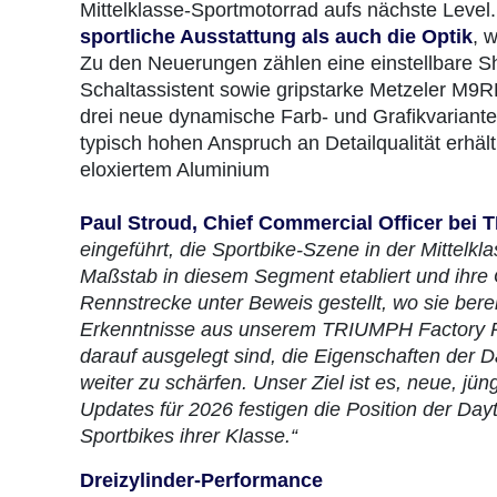
Mittelklasse‑Sportmotorrad aufs nächste Leve
sportliche Ausstattung als auch die Optik
, 
Zu den Neuerungen zählen eine einstellbare 
Schaltassistent sowie gripstarke Metzeler M9
drei neue dynamische Farb- und Grafikvarian
typisch hohen Anspruch an Detailqualität erh
eloxiertem Aluminium
Paul Stroud, Chief Commercial Officer bei
eingeführt, die Sportbike-Szene in der Mittelk
Maßstab in diesem Segment etabliert und ihre Q
Rennstrecke unter Beweis gestellt, wo sie berei
Erkenntnisse aus unserem TRIUMPH Factory Ra
darauf ausgelegt sind, die Eigenschaften der Da
weiter zu schärfen. Unser Ziel ist es, neue, j
Updates für 2026 festigen die Position der Day
Sportbikes ihrer Klasse.“
Dreizylinder-Performance