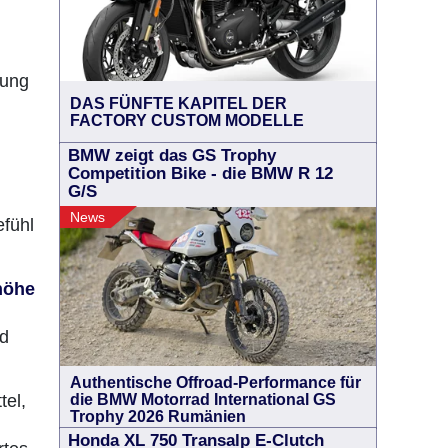
fung
DAS FÜNFTE KAPITEL DER
FACTORY CUSTOM MODELLE
BMW zeigt das GS Trophy
Competition Bike - die BMW R 12
G/S
News
efühl
höhe
nd
Authentische Offroad-Performance für
tel,
die BMW Motorrad International GS
Trophy 2026 Rumänien
Honda XL 750 Transalp E-Clutch