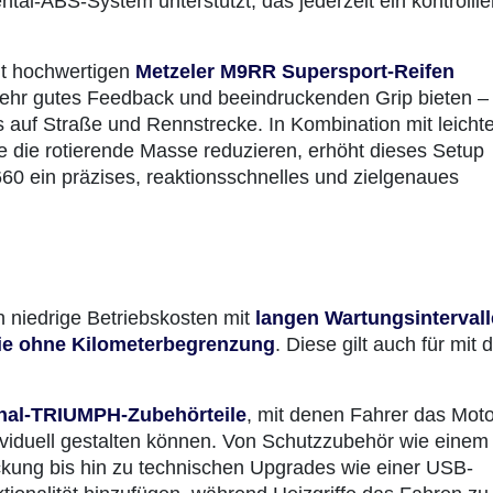
tal-ABS-System unterstützt, das jederzeit ein kontrollie
it hochwertigen
Metzeler M9RR Supersport-Reifen
 sehr gutes Feedback und beeindruckenden Grip bieten – 
s auf Straße und Rennstrecke. In Kombination mit leicht
 die rotierende Masse reduzieren, erhöht dieses Setup
a 660 ein präzises, reaktionsschnelles und zielgenaues
 niedrige Betriebskosten mit
langen Wartungsinterval
tie ohne Kilometerbegrenzung
. Diese gilt auch für mit
inal-TRIUMPH-Zubehörteile
, mit denen Fahrer das Mot
dividuell gestalten können. Von Schutzzubehör wie einem
ung bis hin zu technischen Upgrades wie einer USB-