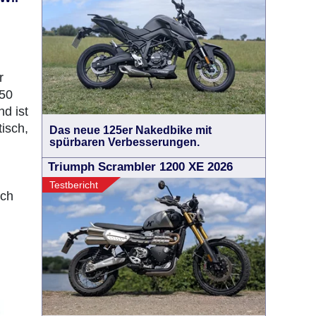
r
650
d ist
isch,
Das neue 125er Nakedbike mit
spürbaren Verbesserungen.
Triumph Scrambler 1200 XE 2026
Testbericht
ich