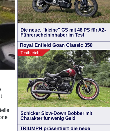
Die neue, "kleine" GS mit 48 PS für A2-
Führerscheininhaber im Test
Royal Enfield Goan Classic 350
Testbericht
s
t
elle
Schicker Slow-Down Bobber mit
hone
Charakter für wenig Geld
TRIUMPH präsentiert die neue