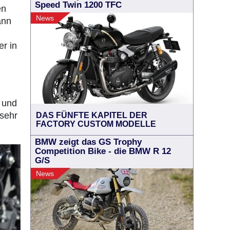
Speed Twin 1200 TFC
en
News
ann
r in
r und
 sehr
DAS FÜNFTE KAPITEL DER
FACTORY CUSTOM MODELLE
BMW zeigt das GS Trophy
Competition Bike - die BMW R 12
G/S
News