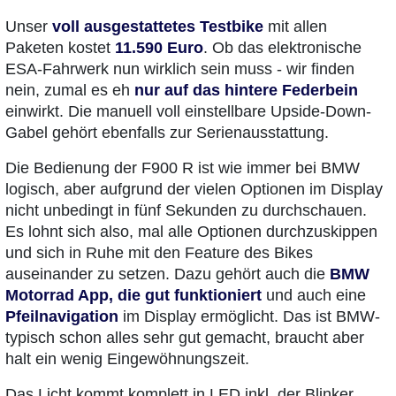
Unser
voll ausgestattetes Testbike
mit allen
Paketen kostet
11.590 Euro
. Ob das elektronische
ESA-Fahrwerk nun wirklich sein muss - wir finden
nein, zumal es eh
nur auf das hintere Federbein
einwirkt. Die manuell voll einstellbare Upside-Down-
Gabel gehört ebenfalls zur Serienausstattung.
Die Bedienung der F900 R ist wie immer bei BMW
logisch, aber aufgrund der vielen Optionen im Display
nicht unbedingt in fünf Sekunden zu durchschauen.
Es lohnt sich also, mal alle Optionen durchzuskippen
und sich in Ruhe mit den Feature des Bikes
auseinander zu setzen. Dazu gehört auch die
BMW
Motorrad App, die gut funktioniert
und auch eine
Pfeilnavigation
im Display ermöglicht. Das ist BMW-
typisch schon alles sehr gut gemacht, braucht aber
halt ein wenig Eingewöhnungszeit.
Das Licht kommt komplett in LED inkl. der Blinker.