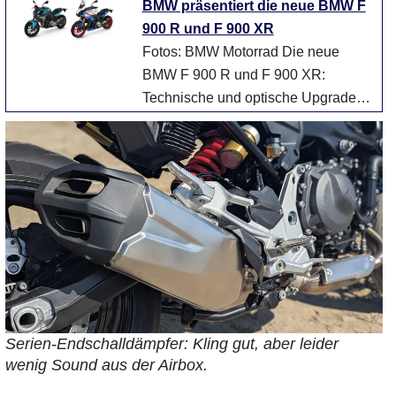
Beschreibung der Fans der BMW F
BMW präsentiert die neue BMW F
900 R. Der neu ...
weiter
900 R und F 900 XR
Fotos: BMW Motorrad Die neue
BMW F 900 R und F 900 XR:
Technische und optische Upgrades
sowie deutlich erweiterte
Serienausstattung f ...
weiter
Serien-Endschalldämpfer: Kling gut, aber leider
wenig Sound aus der Airbox.