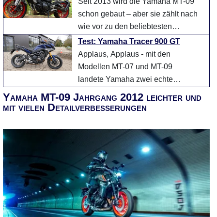
Seit 2013 wird die Yamaha MT-09
schon gebaut – aber sie zählt nach
wie vor zu den beliebtesten
Motorrädern in Deutschland. Warum
Test: Yamaha Tracer 900 GT
das so ist, klärt die ...
weiter
Applaus, Applaus - mit den
Modellen MT-07 und MT-09
landete Yamaha zwei echte
Volltreffer. Sie standen im Jahr 2018
Yamaha MT-09 Jahrgang 2012 leichter und
auf Platz 2 (MT-07), respektive Pl ...
mit vielen Detailverbesserungen
weiter